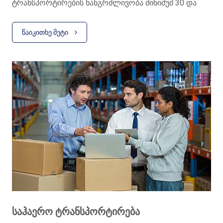
ტრანსპორტირების ხანგრძლივობა მინიმუმ 30 და
მაქსიმუმ 45 კალენდარული დღით განისაზღვრება.
ᲬᲐᲘᲙᲘᲗᲮᲔ ᲛᲔᲢᲘ
P.S გთხოვთ გაითვალისწინოთ, რომ მითითებულია
ტვირთის ჩამოსვლის სავარაუდო ვადები, რაც ფორს-
მაჟორული სიტუაცების გამო შეიძლება შეიცვალოს.
ᲡᲐᲰᲐᲔᲠᲝ ᲢᲠᲐᲜᲡᲞᲝᲠᲢᲘᲠᲔᲑᲐ