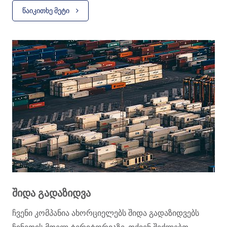
საშუალებას გვაძლევს სწრაფად და იაფად
ᲬᲐᲘᲙᲘᲗᲮᲔ ᲛᲔᲢᲘ
მოვიძიოთ ხარისხიანი პროდუქცია ჩინეთის მთელს
ტერიტორიაზე . გარდა ამისა, ჩვენი თანამშრომლები
დაგეხმარებიან თქვენთვის სასურველი საქონლის
საქონლის შეძენასა და ადგილზე შემოწმებაში .
ᲨᲘᲓᲐ ᲒᲐᲓᲐᲖᲘᲓᲕᲐ
ჩვენი კომპანია ახორციელებს შიდა გადაზიდვებს