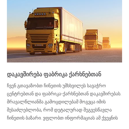
ᲓᲐᲙᲐᲕᲨᲘᲠᲔᲑᲐ ᲤᲐᲑᲠᲘᲙᲐ ᲥᲐᲠᲮᲜᲔᲑᲗᲐᲜ
ჩვენ გთავაზობთ ჩინეთის უმსხვილეს სავაჭრო
ცენტრებთან და ფაბრიკა-ქარხნებთან დაკავშირებას.
მრავალწლიანმა გამოცდილებამ მოგვცა იმის
შესაძლებლობა, რომ დეტალურად შეგვესწავლა
ჩინეთის ბაზარი. ვფლობთ ინფორმაციას ამ ქვეყნის
ფაბრიკა- ქარხნებსა და სავაჭრო ინდუსტრიაზე. ეს