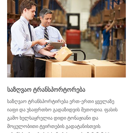
P.S. გთხოვთ გაითვალისწინოთ, რომ მითითებულია
ტვირთის ჩამოსვლის სავარაუდო ვადები, რაც ფორს-
მაჟორული სიტუაცების გამო შეიძლება შეიცვალოს.
ᲡᲐᲖᲦᲕᲐᲝ ᲢᲠᲐᲜᲡᲞᲝᲠᲢᲝᲠᲔᲑᲐ
საზღვაო ტრანსპორტირება ერთ-ერთი ყველაზე
იაფი და უსაფრთხო გადაზიდვის მეთოდია. ფასის
გამო ხელსაყრელია დიდი ტონაჟიანი და
მოცულობითი ტვირთების გადატანისთვის.