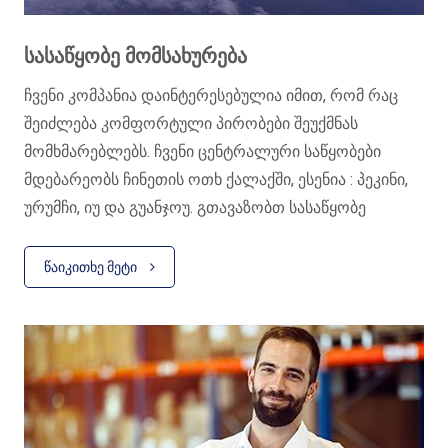
ᲡᲐᲡᲐᲬᲧᲝᲑᲔ ᲛᲝᲛᲡᲐᲮᲣᲠᲔᲑᲐ
ჩვენი კომპანია დაინტერესებულია იმით, რომ რაც
შეიძლება კომფორტული პირობები შეუქმნას
მომხმარებლებს. ჩვენი ცენტრალური საწყობები
მდებარეობს ჩინეთის ოთხ ქალაქში, ესენია : პეკინი,
ურუმჩი, იუ და გუანჯოუ. გთავაზობთ სასაწყობე
მომსახურეობას თქვენთვის მოქნილი პირობებით.
შეგიძლიათ შეთანხმებული ვადის განმავლობაში
ᲬᲐᲘᲙᲘᲗᲮᲔ ᲛᲔᲢᲘ
შეინახოთ ნებისმიერი ტვირთი ჩვენს საწყობში
საიმედოდ და უსაფრთხოდ.