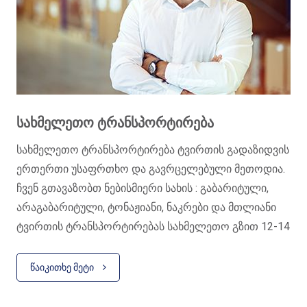
ᲡᲐᲮᲛᲔᲚᲔᲗᲝ ᲢᲠᲐᲜᲡᲞᲝᲠᲢᲘᲠᲔᲑᲐ
სახმელეთო ტრანსპორტირება ტვირთის გადაზიდვის
ერთერთი უსაფრთხო და გავრცელებული მეთოდია.
ჩვენ გთავაზობთ ნებისმიერი სახის : გაბარიტული,
არაგაბარიტული, ტონაჟიანი, ნაკრები და მთლიანი
ტვირთის ტრანსპორტირებას სახმელეთო გზით 12-14
დღის ვადაში. ჩვენი გამოცდილი თანამშრომლები
დაგეხმარებიან სასურველი მარშუტის და გადაზიდვის
ᲬᲐᲘᲙᲘᲗᲮᲔ ᲛᲔᲢᲘ
პირობების შერჩევაში.