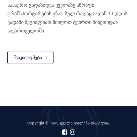
საჰაერო გადაზიდვა ყველაზე სწრაფი
ტრანსპორტირების გზაა. სულ რაღაც 5-დან 10 დღის
ვადაში შეგიძლიათ მიიღოთ ტვირთი ჩინეთიდან
საქართველოში.
P.S გთხოვთ გაითვალისწინოთ, რომ მითითებულია
ტვირთის ჩამოსვლის სავარაუდო ვადები, რაც ფორს-
ᲬᲐᲘᲙᲘᲗᲮᲔ ᲛᲔᲢᲘ
მაჟორული სიტუაცების გამო შეიძლება შეიცვალოს.
Copyright © 1995. ყველა უფლება დაცულია.